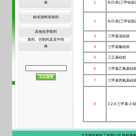
体
1
N,O-双(三甲硅烷基
粉末涂料添加剂
2
N,O-双(三甲硅烷
其他化学助剂
3
三甲基溴硅烷
新药、仿制药及其中间
体
4
三甲基氰硅烷
5
三乙基硅烷
6
三甲基乙氧基硅
7
三甲基丙氧基硅
8
2,2,4-三甲基-2
北京精益精化工有限公司 版权所