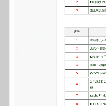
2
PU催化剂NP
3
重金属沉淀剂 
序号
1
咪唑并[1,2-
2
反式-4-
3
(2R,4R)-
4
喹啉-8-磺酰
5
(5R-CIS)
2-[(1S,2S
6
酮
7
(alphaR)
8
R-(-)-5-